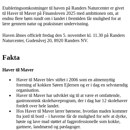
Etableringsomkostninger til haven på Randers Naturcenter er givet
til Haver til Maver på Finansloven 2025 med ambitionen om, at
endnu flere børn rundt om i landet i fremtiden får mulighed for at
lære gennem natur og praksisnær undervisning.
Haven åbnes officielt fredag den 5. november kl. 11.30 på Randers
Naturcenter, Gudenåvej 20, 8920 Randers NV.
Fakta
Haver til Maver
Haver til Maver blev stiftet i 2006 som en almennyttig
forening af kokken Søren Ejlersen og er i dag en selvstændig
organisation.
Haver til Maver har udviklet sig til at være et omfattende,
gastronomisk skolehaveprogram, der i dag har 12 skolehaver
fordelt over hele landet.
Hos Haver til Maver lærer børnene, hvordan maden kommer
fra jord til bord – i haverne får de mulighed for selv at dyrke,
høste og lave mad støttet af fagprofessionelle som kokke,
gartnere, landmænd og pædagoger.