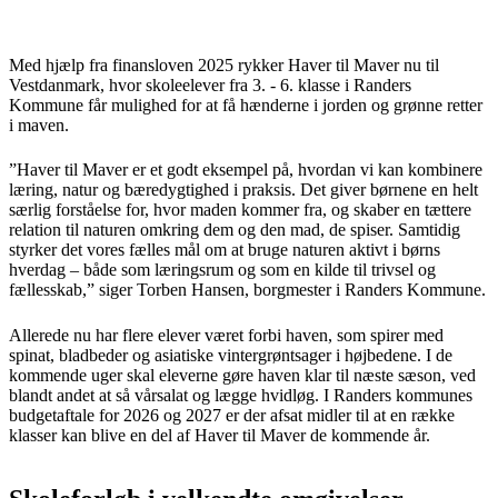
Med hjælp fra finansloven 2025 rykker Haver til Maver nu til
Vestdanmark, hvor skoleelever fra 3. - 6. klasse i Randers
Kommune får mulighed for at få hænderne i jorden og grønne retter
i maven.
”Haver til Maver er et godt eksempel på, hvordan vi kan kombinere
læring, natur og bæredygtighed i praksis. Det giver børnene en helt
særlig forståelse for, hvor maden kommer fra, og skaber en tættere
relation til naturen omkring dem og den mad, de spiser. Samtidig
styrker det vores fælles mål om at bruge naturen aktivt i børns
hverdag – både som læringsrum og som en kilde til trivsel og
fællesskab,” siger Torben Hansen, borgmester i Randers Kommune.
Allerede nu har flere elever været forbi haven, som spirer med
spinat, bladbeder og asiatiske vintergrøntsager i højbedene. I de
kommende uger skal eleverne gøre haven klar til næste sæson, ved
blandt andet at så vårsalat og lægge hvidløg. I Randers kommunes
budgetaftale for 2026 og 2027 er der afsat midler til at en række
klasser kan blive en del af Haver til Maver de kommende år.