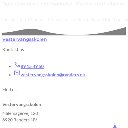
Oplev sjælden solformørkelse i Randers og Udbyhøj
Onsdag den 12. august får man en sjælden mulighed for at oplev
Vestervangsskolen
Kontakt os
89 15 49 50
vestervangsskolen@randers.dk
Find os
Vestervangsskolen
Nålemagervej 120
8920 Randers NV