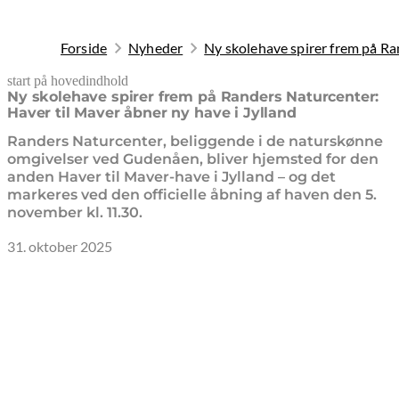
Forside
Nyheder
Ny skolehave spirer frem på Ra
start på hovedindhold
senest opdateret 19. februar 2026
Ny skolehave spirer frem på Randers Naturcenter:
Haver til Maver åbner ny have i Jylland
Randers Naturcenter, beliggende i de naturskønne
omgivelser ved Gudenåen, bliver hjemsted for den
anden Haver til Maver-have i Jylland – og det
markeres ved den officielle åbning af haven den 5.
november kl. 11.30.
31. oktober 2025