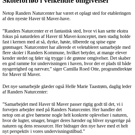
Skoleforløb i velkendte omgivelser
Netop Randers Naturcenter har været et oplagt sted for etableringen
af den nyeste Haver til Maver-have.
”Randers Naturcenter er et fantastisk sted, hvor vi kan sætte ekstra
fokus på naturdelen af Haver til Maver-konceptet, men stadig holde
fast i kernen med at så, dyrke, høste, tilberede og spise egne
grøntsager. Naturcentret har allerede et veletableret samarbejde med
flere skoler i Randers Kommune, hvilket betyder, at mange elever
kender stedet og føler sig trygge i de grønne omgivelser. Det skaber
en god ramme for undervisningen i haven, hvor der er plads til både
nysgerrighed og nærvær,” siger Camilla Roed Otte, programdirektør
for Maver til Maver.
Det nye samarbejde glæder også Helle Marie Taastrøm, daglig leder
af Randers Naturcenter:
”Samarbejdet med Haver til Maver passer rigtig godt til det, vi i
forvejen arbejder med på Randers Naturcenter. Her handler det
netop om at give børnene nogle helt konkrete oplevelser i naturen,
hvor de lugter, smager, bruger deres hænder og bliver nysgerrige på
naturen og dens ressourcer. Her bidrager den nye have med et helt
nyt perspektiv i vores undervisningstilbud.”