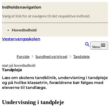
Indholdsnavigation
Vælg et link for at navigere til det respektive indhold.
gå til
Hovedindhold
Vestervangsskolen
Menu
Forside
Sundhed og trivsel
Tandpleje
start på hovedindhold
senest opdateret 14. april 2026
Tandpleje
Læs om skolens tandklinik, undervisning i tandpleje
og på hvilke klassetrin, forældrene bør følges med
eleverne til tandlæge.
Undervisning i tandpleje