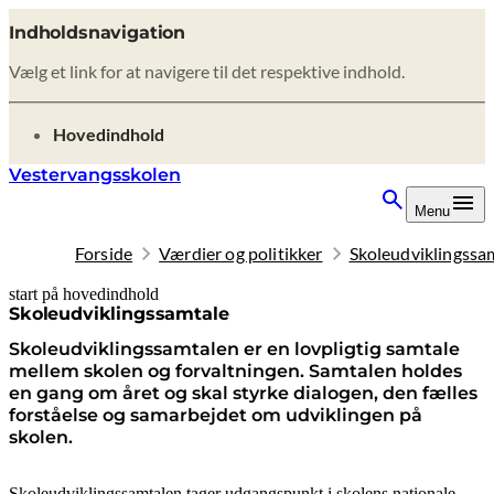
Indholdsnavigation
Vælg et link for at navigere til det respektive indhold.
gå til
Hovedindhold
Vestervangsskolen
Menu
Forside
Værdier og politikker
Skoleudviklingssa
start på hovedindhold
senest opdateret 9. februar 2026
Skoleudviklingssamtale
Skoleudviklingssamtalen er en lovpligtig samtale
mellem skolen og forvaltningen. Samtalen holdes
en gang om året og skal styrke dialogen, den fælles
forståelse og samarbejdet om udviklingen på
skolen.
Skoleudviklingssamtalen tager udgangspunkt i skolens nationale