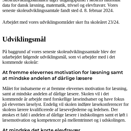
data for dansk læsning, matematik, trivsel og elevfravær. Vores
seneste skoleudviklingssamtale fandt sted d. 8. februar 2024.
Arbejdet med vores udviklingsområder sker fra skoleåret 23/24.
Udviklingsmål
På baggrund af vores seneste skoleudviklingssamtale blev der
udarbejdet følgende udviklingsmål, som vi arbejder med i det
kommende skoleår:
At fremme elevernes motivation for læsning samt
at mindske andelen af dårlige læsere
Målet for indsatserne er at fremme elevernes motivation for læsning,
samt at mindske andelen af dårlige læsere. Skolen vil i det
kommende år arbejde med forskellige læseindsatser og have fokus
på elevernes læselyst. Endelig vil skolen indføre læsekonferencer for
skolens lærere kvalificerede af læsevejlederne og ledelsen. Der
ønskes et fald i andelen af dårlige læsere i indskolingen samt et løft i
læsemotivation og kompetencer på mellemtrinnet og i udskolingen.
At mindske det korte elevfravær